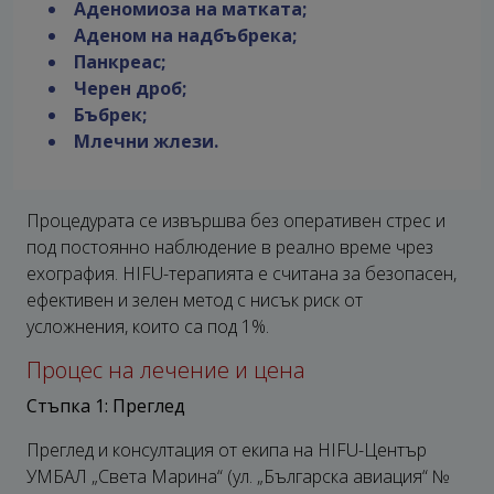
Аденомиоза на матката;
Аденом на надбъбрека;
Панкреас;
Черен дроб;
Бъбрек;
Млечни жлези.
Процедурата се извършва без оперативен стрес и
под постоянно наблюдение в реално време чрез
ехография. HIFU-терапията е считана за безопасен,
ефективен и зелен метод с нисък риск от
усложнения, които са под 1%.
Процес на лечение и цена
Стъпка 1: Преглед
Преглед и консултация от екипа на HIFU-Център
УМБАЛ „Света Марина“ (
ул. „Българска авиация“ №