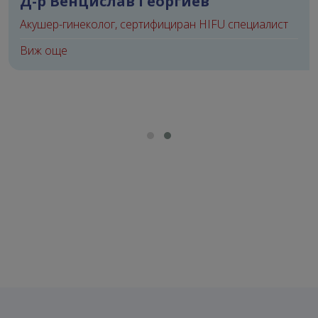
Д-р Венцислав Георгиев
Акушер-гинеколог, сертифициран HIFU специалист
Виж още