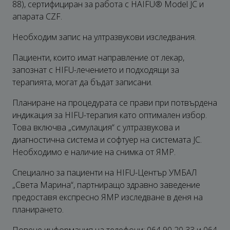
88)
, сертифициран за работа с HAIFU® Model JC и
апарата CZF.
Необходим запис на ултразвукови изследвания.
Пациенти, които имат направление от лекар,
запознат с HIFU-лечението и подходящи за
терапията, могат да бъдат записани.
Планиране на процедурата се прави при потвърдена
индикация за HIFU-терапия като оптимален избор.
Това включва „симулация“ с ултразвукова и
диагностична система и софтуер на системата JC.
Необходимо е наличие на снимка от ЯМР.
Специално за пациенти на HIFU-Център УМБАЛ
„Света Марина“, партниращо здравно заведение
предоставя експресно ЯМР изследване в деня на
планирането.