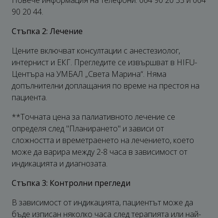
Повече информация на телефони: 064 90 20 33 и 064
90 20 44.
Стъпка 2: Лечение
Цените включват консултации с анестезиолог,
интернист и ЕКГ. Прегледите се извършват в HIFU-
Центъра на УМБАЛ „Света Марина“. Няма
допълнителни доплащания по време на престоя на
пациента.
**Точната цена за палиативното лечение се
определя след "Планирането" и зависи от
сложността и времетраенето на лечението, което
може да варира между 2-8 часа в зависимост от
индикацията и диагнозата.
Стъпка 3: Контролни прегледи
В зависимост от индикацията, пациентът може да
бъде изписан няколко часа след терапията или най-