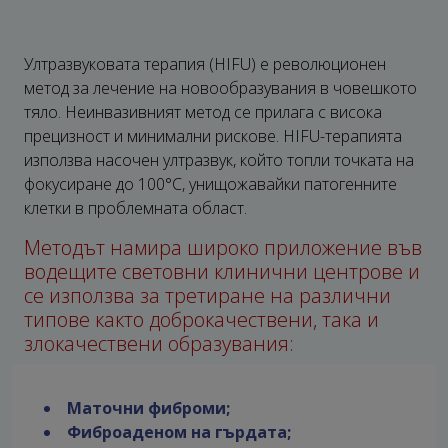
Ултразвуковата терапия (HIFU) е революционен
метод за лечение на новообразувания в човешкото
тяло. Неинвазивният метод се прилага с висока
прецизност и минимални рискове. HIFU-терапията
използва насочен ултразвук, който топли точката на
фокусиране до 100°C, унищожавайки патогенните
клетки в проблемната област.
Методът намира широко приложение във
водещите световни клинични центрове и
се използва за третиране на различни
типове както доброкачествени, така и
злокачествени образувания:
Маточни фиброми;
Фиброаденом на гърдата;