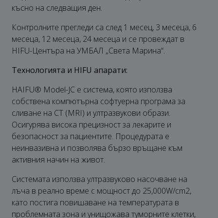
късно на следващия ден.
Контролните прегледи са след 1 месец, 3 месеца, 6
месеца, 12 месеца, 24 месеца и се провеждат в
HIFU-Центъра на УМБАЛ „Света Марина“.
Технологията и HIFU апарати:
HAIFU® Model-JC е система, която използва
собствена компютърна софтуерна програма за
сливане на CT (MRI) и ултразвукови образи.
Осигурява висока прецизност за лекарите и
безопасност за пациентите. Процедурата е
неинвазивна и позволява бързо връщане към
активния начин на живот.
Системата използва ултразвуково насочване на
лъча в реално време с мощност до 25,000W/cm2,
като постига повишаване на температурата в
проблемната зона и унищожава туморните клетки,