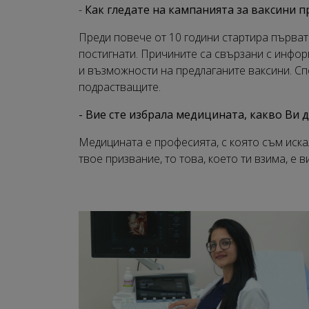
-
Как гледате на кампанията за ваксини 
Преди повече от 10 години стартира първа
постигнати. Причините са свързани с инфо
и възможности на предлаганите ваксини. Сп
подрастващите.
- Вие сте избрала медицината, какво Ви д
Медицината е професията, с която съм иска
твое призвание, то това, което ти взима, е в