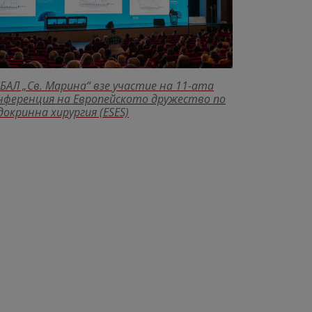
БАЛ „Св. Марина“ взе участие на 11-ата
нференция на Европейското дружество по
докринна хирургия (ESES)