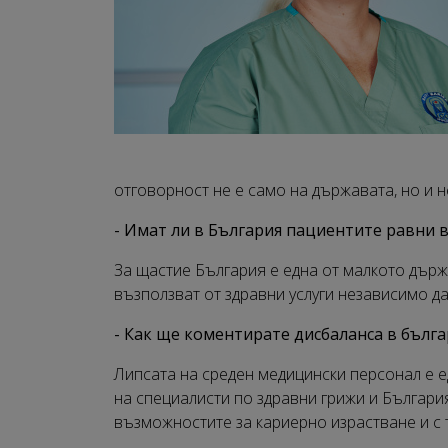
отговорност не е само на държавата, но и н
- Имат ли в България пациентите равни
За щастие България е една от малкото държ
възползват от здравни услуги независимо да
- Как ще коментирате дисбаланса в бълг
Липсата на среден медицински персонал е 
на специалисти по здравни грижи и Българи
възможностите за кариерно израстване и с