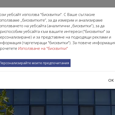
ози уебсайт използва "бисквитки". С Ваше съгласие
зползваме „бисквитките”, за да измерим и анализираме
зползването на уебсайта (аналитични „бисквитки”), за да
риспособим уебсайта към вашите интереси ("бисквитки" за
АЛИСТИ
ЗА НАС
ЗА ПАЦИЕНТА
ОБУЧЕНИЯ
ерсонализиране) и за представяне на подходящи реклами и
нформация (таргетиращи "бисквитки"). За повече информаци
рочетете
Използване на "бисквитки"
Персонализирайте моите предпочитания
ОК