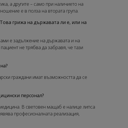
ика, а другите – само при наличието на
ношение е в полза на втората група.
Това грижа на държавата ли е, или на
ами е задължение на държавата и на
пациент не трябва да забравя, че тази
ина?
арски граждани имат възможността да се
дицински персонал?
медицина. В световен мащаб е налице липса
е явява професионалната реализация,