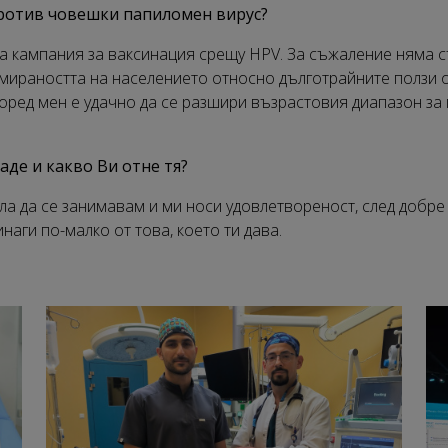
против човешки папиломен вирус?
та кампания за ваксинация срещу
HPV
. За съжаление няма с
рмираността на населението относно дълготрайните ползи 
оред мен е удачно да се разшири възрастовия диапазон за
аде и какво Ви отне тя?
ла да се занимавам и ми носи удовлетвореност, след добр
инаги по-малко от това, което ти дава.