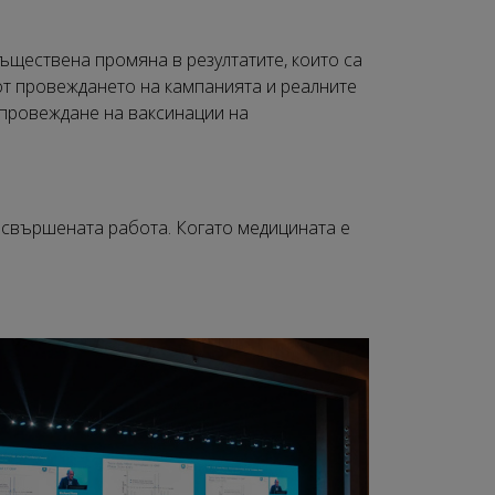
ъществена промяна в резултатите, които са
от провеждането на кампанията и реалните
 провеждане на ваксинации на
е свършената работа. Когато медицината е