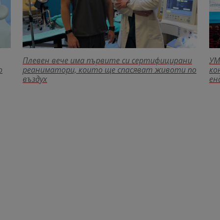
Плевен вече има първите си сертифицирани
УМ
о
реаниматори, които ще спасяват животи по
ко
въздух
ен