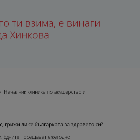
то ти взима, е винаги
жда Хинкова
м. Началник клиника по акушерство и
ас, грижи ли се българката за здравето си?
и. Едните посещават ежегодно