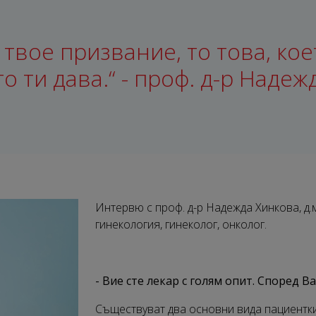
твое призвание, то това, кое
то ти дава.“ - проф. д-р Наде
Интервю с
проф. д-р Надежда Хинкова, д.
гинекология, гинеколог, онколог.
- Вие сте лекар с голям опит. Според В
Съществуват два основни вида пациентк