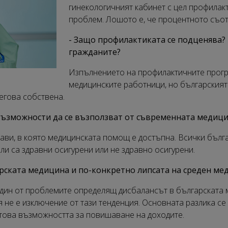
гинекологичният кабинет с цел профилакт
проблем. Лошото е, че процентното съот
- Защо профилактиката се подценява? 
гражданите?
Изпълнението на профилактичните прогр
медицинските работници, но българският 
егова собствена.
 възможности да се възползват от съвременната медиц
ави, в която медицинската помощ е достъпна. Всички бълг
ли са здравни осигурени или не здравно осигурени.
арската медицина и по-конкретно липсата на среден ме
един от проблемите определящ дисбалансът в българската 
я не е изключение от тази тенденция. Основната разлика с
 това възможността за повишаване на доходите.