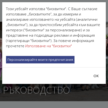
Този уебсайт използва "бисквитки". С Ваше съгласие
използваме „бисквитките”, за да измерим и
анализираме използването на уебсайта (аналитични
„бисквитки”), за да приспособим уебсайта към вашите
интереси ("бисквитки" за персонализиране) и за
представяне на подходящи реклами и информация
(таргетиращи "бисквитки"). За повече информация
прочетете
Използване на "бисквитки"
Персонализирайте моите предпочитания
ОК
РЪКОВОДСТВО