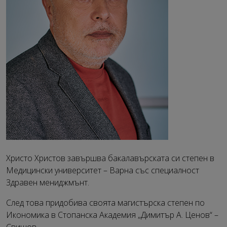
Христо Христов завършва бакалавърската си степен в
Медицински университет – Варна със специалност
Здравен мениджмънт.
След това придобива своята магистърска степен по
Икономика в Стопанска Академия „Димитър А. Ценов“ –