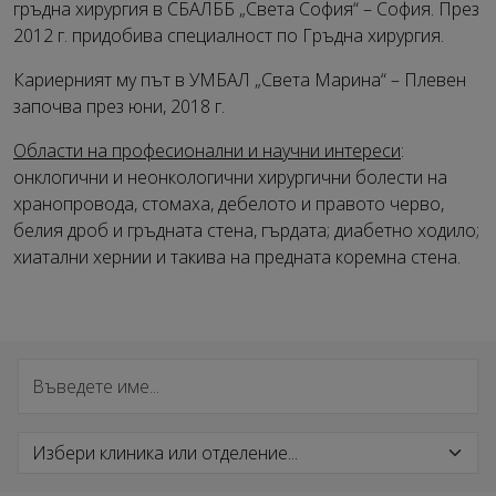
гръдна хирургия в СБАЛББ „Света София“ – София. През
2012 г. придобива специалност по Гръдна хирургия.
Кариерният му път в УМБАЛ „Света Марина“ – Плевен
започва през юни, 2018 г.
Области на професионални и научни интереси
:
онклогични и неонкологични хирургични болести на
хранопровода, стомаха, дебелото и правото черво,
белия дроб и гръдната стена, гърдата; диабетно ходило;
хиатални хернии и такива на предната коремна стена.
Търсене на специалист