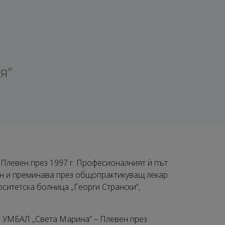
а
я“
Плевен през 1997 г. Професионалният ѝ път
н и преминава през общопрактикуващ лекар
итетска болница „Георги Странски“,
в УМБАЛ „Света Марина“ – Плевен през