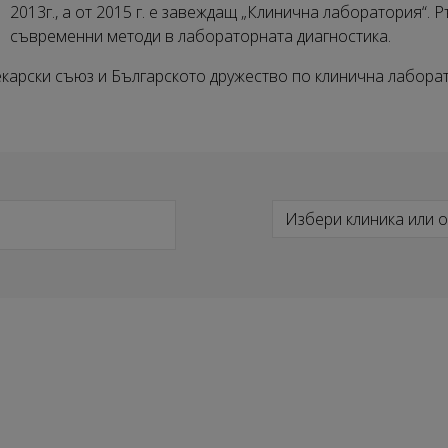
2013г., а от 2015 г. е завеждащ „Клинична лаборатория“.
съвременни методи в лабораторната диагностика.
екарски съюз и Българското дружество по клинична лабора