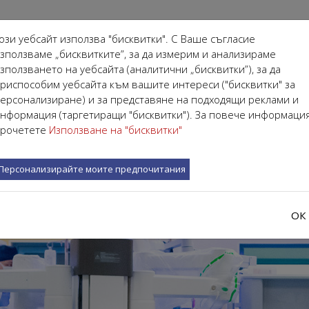
ози уебсайт използва "бисквитки". С Ваше съгласие
зползваме „бисквитките”, за да измерим и анализираме
зползването на уебсайта (аналитични „бисквитки”), за да
риспособим уебсайта към вашите интереси ("бисквитки" за
АЛИСТИ
ЗА НАС
ЗА ПАЦИЕНТА
ОБУЧЕНИЯ
ерсонализиране) и за представяне на подходящи реклами и
нформация (таргетиращи "бисквитки"). За повече информаци
рочетете
Използване на "бисквитки"
Персонализирайте моите предпочитания
ОК