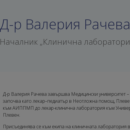
Д-р Валерия Рачев
Началник „Клинична лаборатори
Д-р Валерия Рачева завършва Медицински университет – 
започва като лекар–педиатър в Неотложна помощ, Плеве
към АИППМП до лекар-клинична лаборатория към Универс
Плевен.
Присъединява се към екипа на клиничната лаборатория 