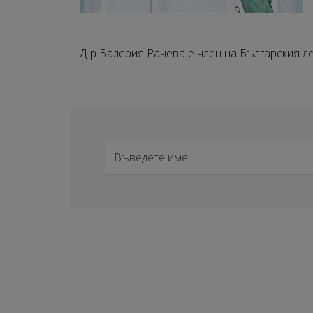
Д-р Валерия Рачева е член на Българския л
Търсене на специалист