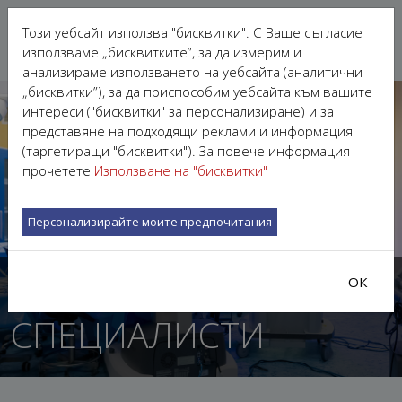
Този уебсайт използва "бисквитки". С Ваше съгласие
използваме „бисквитките”, за да измерим и
анализираме използването на уебсайта (аналитични
„бисквитки”), за да приспособим уебсайта към вашите
интереси ("бисквитки" за персонализиране) и за
представяне на подходящи реклами и информация
(таргетиращи "бисквитки"). За повече информация
прочетете
Използване на "бисквитки"
Персонализирайте моите предпочитания
НАШИТЕ ЛЕКАРИ
ОК
СПЕЦИАЛИСТИ