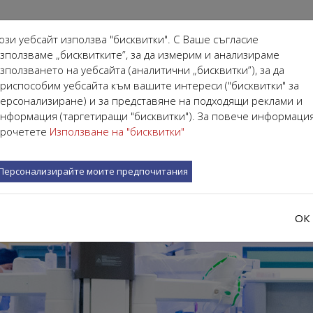
ози уебсайт използва "бисквитки". С Ваше съгласие
зползваме „бисквитките”, за да измерим и анализираме
зползването на уебсайта (аналитични „бисквитки”), за да
риспособим уебсайта към вашите интереси ("бисквитки" за
АЛИСТИ
ЗА НАС
ЗА ПАЦИЕНТА
ОБУЧЕНИЯ
ерсонализиране) и за представяне на подходящи реклами и
нформация (таргетиращи "бисквитки"). За повече информаци
рочетете
Използване на "бисквитки"
Персонализирайте моите предпочитания
ОК