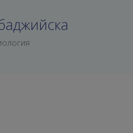
баджийска
иология