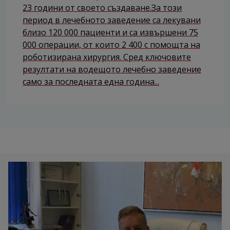
23 години от своето създаване.За този
период в лечебното заведение са лекувани
близо 120 000 пациенти и са извършени 75
000 операции, от които 2 400 с помощта на
роботизирана хирургия. Сред ключовите
резултати на водещото лечебно заведение
само за последната една година...