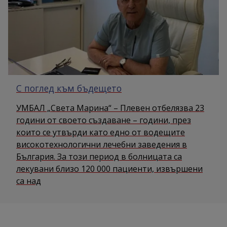
С поглед към бъдещето
УМБАЛ „Света Марина“ – Плевен отбелязва 23
години от своето създаване – години, през
които се утвърди като едно от водещите
високотехнологични лечебни заведения в
България. За този период в болницата са
лекувани близо 120 000 пациенти, извършени
са над