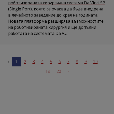
роботизираната хирургична система Da Vinci SP
(Single Port), която се очаква да бъде внедрена
в лечебното заведение до края на годината.
Новата платформа разширява възможностите
на роботизираната хирургия и ще допълни
работата на системата Da V...
‹
1
2
3
4
5
6
7
8
9
10
...
19
20
›