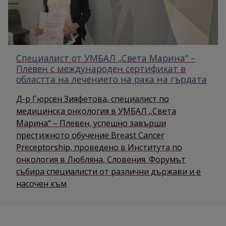
Специалист от УМБАЛ „Света Марина“ –
Плевен с международен сертификат в
областта на лечението на рака на гърдата
Д-р Гюрсен Зияфетова, специалист по
медицинска онкология в УМБАЛ „Света
Марина“ – Плевен, успешно завърши
престижното обучение Breast Cancer
Preceptorship, проведено в Института по
онкология в Любляна, Словения. Форумът
събира специалисти от различни държави и е
насочен към