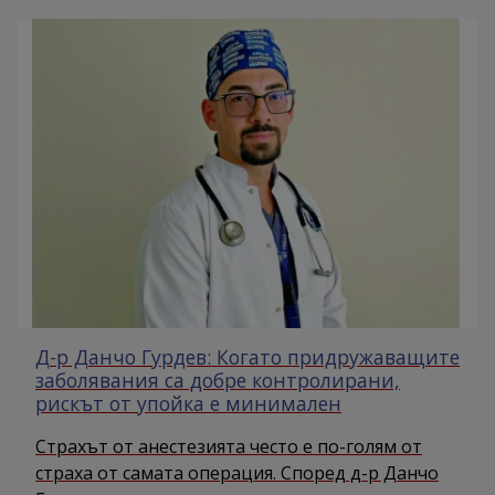
Д-р Данчо Гурдев: Когато придружаващите
заболявания са добре контролирани,
рискът от упойка е минимален
Страхът от анестезията често е по-голям от
страха от самата операция. Според д-р Данчо